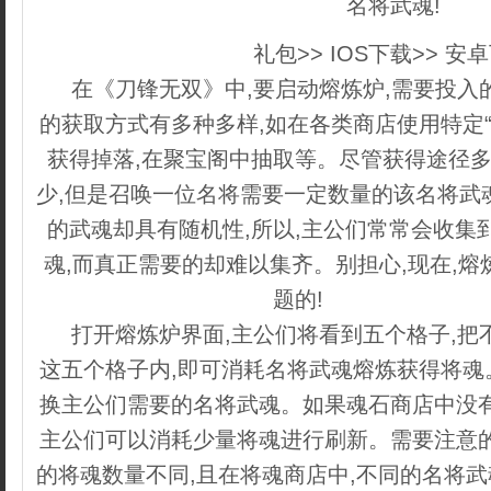
名将武魂!
礼包>> IOS下载>> 安
在《刀锋无双》中,要启动熔炼炉,需要投入
的获取方式有多种多样,如在各类商店使用特定“
获得掉落,在聚宝阁中抽取等。尽管获得途径多
少,但是召唤一位名将需要一定数量的该名将武
的武魂却具有随机性,所以,主公们常常会收集
魂,而真正需要的却难以集齐。别担心,现在,
题的!
copyright dede
打开熔炼炉界面,主公们将看到五个格子,把
这五个格子内,即可消耗名将武魂熔炼获得将魂
换主公们需要的名将武魂。如果魂石商店中没有
主公们可以消耗少量将魂进行刷新。需要注意的
的将魂数量不同,且在将魂商店中,不同的名将