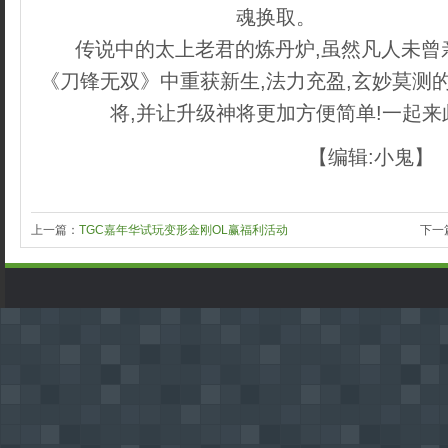
魂换取。
织梦内容管理
传说中的太上老君的炼丹炉,虽然凡人未曾
《刀锋无双》中重获新生,法力充盈,玄妙莫测
将,并让升级神将更加方便简单!一起来
【编辑:小鬼】
上一篇：
TGC嘉年华试玩变形金刚OL赢福利活动
下一