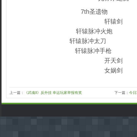
7th圣遗物
本文来自
轩辕剑
轩辕脉冲火炮
本文来
轩辕脉冲太刀
内容来自de
轩辕脉冲手枪
dedecm
开天剑
女娲剑
上一篇：
《武魂II》反外挂 幸运玩家举报有奖
下一篇：
今日