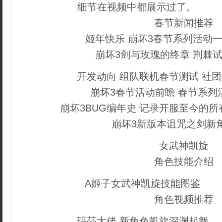
细节在视频中都展示过了。
织梦
春节新闻推荐
姬年快乐 崩坏3春节系列活动
崩坏3剑与玫瑰的终章 荆棘
开发动向 组队联机春节测试 社
崩坏3春节活动前瞻 春节系列
崩坏3BUG编年史 记录开服至今的所
崩坏3新版本诅咒之剑新
女武神凯旋
角色技能介绍
A姬子女武神凯旋技能图鉴
内容
角色视频推荐
玛莎大佬 新角色凯旋深渊起舞
织