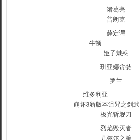
诸葛亮
普朗克
薛定谔
牛顿
dedecms.co
姬子魅惑
琪亚娜贪婪
罗兰
维多利亚
dedecms.
崩坏3新版本诅咒之剑武
极光斩舰刀
烈焰毁灭者
尤弥尔之腕