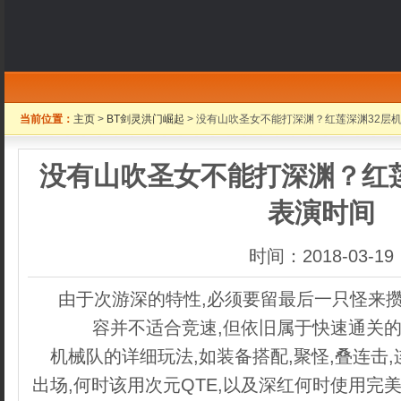
当前位置：
主页
>
BT剑灵洪门崛起
> 没有山吹圣女不能打深渊？红莲深渊32层
没有山吹圣女不能打深渊？红莲
表演时间
时间：2018-03-19
由于次游深的特性,必须要留最后一只怪来攒
容并不适合竞速,但依旧属于快速通关的
机械队的详细玩法,如装备搭配,聚怪,叠连击
出场,何时该用次元QTE,以及深红何时使用完