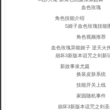
血色玫瑰
角色技能介绍
copyright
S姬子血色玫瑰技能
角色视频推荐
血色玫瑰异能姬子 逆天火
崩坏3新版本诅咒之剑新
新故事蚩尤篇
dedecm
换装皮肤系统
技能开关上线
家园随机事件
崩坏3新版本诅咒之剑圣