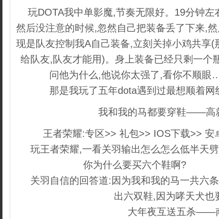
玩DOTA我中单影魔,节奏无限好。19分钟
然后没注意的时候,忽然自己把装备丢了下来,然
现是队友控制我A自己装备,立刻关掉小鸡共享(
给队友,队友才能用)。身上装备已经只剩一个
问他为什么,他说你太强了,看你不顺眼
那是我玩了五年dota遇到过最想顺着
我和我的马都要穿鞋——高
王者荣耀:专区>> 礼包>> IOS下载>> 
玩王者荣耀,一看关羽输出怎么怎么低半天劈
你为什么要买六个鞋啊?
内容来自
关羽自信的回答道:因为我和我的马一共六条
出六双鞋,因为哮天犬也
大年夜互送五杀——