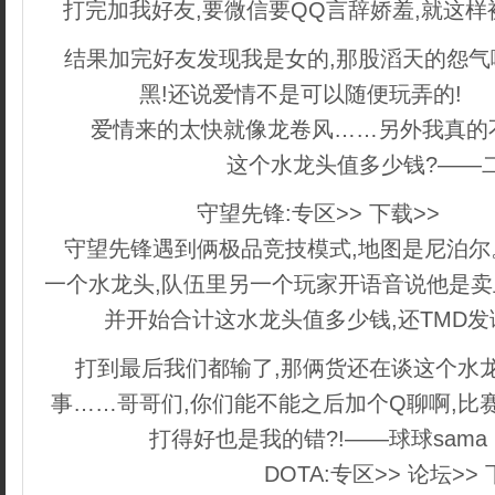
打完加我好友,要微信要QQ言辞娇羞,就这
结果加完好友发现我是女的,那股滔天的怨
黑!还说爱情不是可以随便玩弄的!
co
爱情来的太快就像龙卷风……另外我真的
这个水龙头值多少钱?——
守望先锋:专区>> 下载>>
织梦
守望先锋遇到俩极品竞技模式,地图是尼泊
一个水龙头,队伍里另一个玩家开语音说他是卖
并开始合计这水龙头值多少钱,还TMD
打到最后我们都输了,那俩货还在谈这个水
事……哥哥们,你们能不能之后加个Q聊啊,比
打得好也是我的错?!——球球sama
DOTA:专区>> 论坛>> 