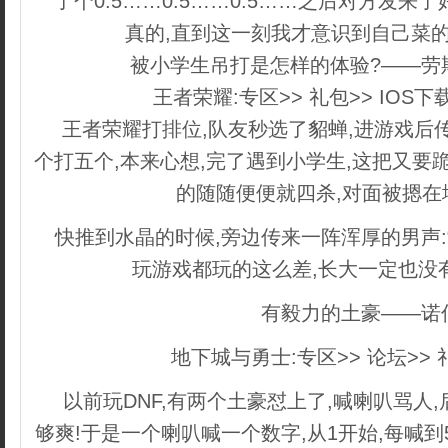
了个0:5……0:5……0:5……之后对方发来
真的,直到这一刻我才意识到自己菜的
被小学生吊打是怎样的体验?——劳
王者荣耀:专区>> 礼包>> IOS下
王者荣耀打排位,队友秒选了貂蝉,进游戏后
个打五个,本来心想,完了遇到小学生,这把又要
的随随便便就四杀,对面被摁在
快推到水晶的时候,旁边传来一阵浑厚的男声:
玩游戏都玩的这么差,长大一定也没
有毅力的土豪——诺
地下城与勇士:专区>> 论坛>> 礼
以前玩DNF,有两个土豪怼上了,喊喇叭骂人
够爽!于是一个喇叭喊一个数字,从1开始,每喊到5