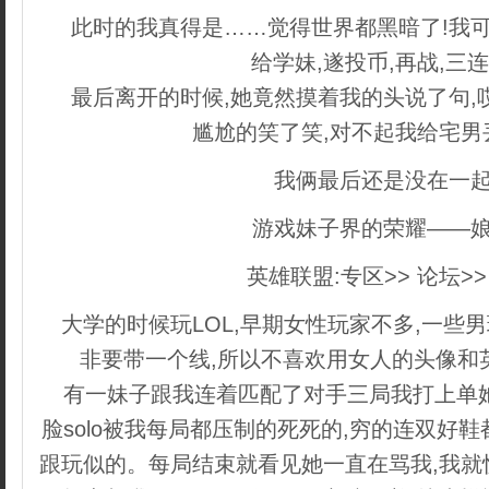
此时的我真得是……觉得世界都黑暗了!我可
给学妹,遂投币,再战,三
最后离开的时候,她竟然摸着我的头说了句,
尴尬的笑了笑,对不起我给宅男
我俩最后还是没在一
游戏妹子界的荣耀——
英雄联盟:专区>> 论坛>>
大学的时候玩LOL,早期女性玩家不多,一些
非要带一个线,所以不喜欢用女人的头像和
有一妹子跟我连着匹配了对手三局我打上单
脸solo被我每局都压制的死死的,穷的连双好
跟玩似的。每局结束就看见她一直在骂我,我就