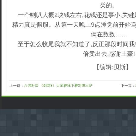
类的。
一个喇叭大概2块钱左右,花钱还是事小,关键是
精力真是佩服。从第一天晚上9点睡觉前开始骂
俩在数数……
至于怎么收尾我就不知道了,反正那段时间
倍卖出去,感谢土豪!
【编辑:贝斯】
上一篇：
八强对决 《剑网3》大师赛线下赛对阵出炉
下一篇：