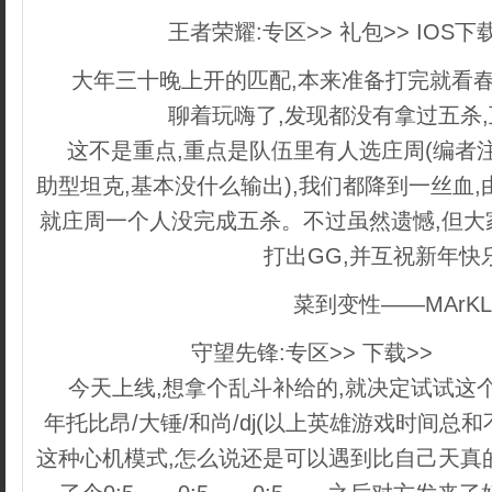
王者荣耀:专区>> 礼包>> IOS下
大年三十晚上开的匹配,本来准备打完就看春
聊着玩嗨了,发现都没有拿过五杀
这不是重点,重点是队伍里有人选庄周(编者
助型坦克,基本没什么输出),我们都降到一丝血
就庄周一个人没完成五杀。不过虽然遗憾,但大
打出GG,并互祝新年快
菜到变性——MArKL
守望先锋:专区>> 下载>>
copy
今天上线,想拿个乱斗补给的,就决定试试这
年托比昂/大锤/和尚/dj(以上英雄游戏时间总和
这种心机模式,怎么说还是可以遇到比自己天真