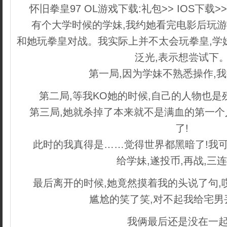
怀旧拳皇97 OL游戏下载:礼包>> IOS下载>
有个大学时候的学妹,我约她看完电影后玩游
和她玩拳皇对战。我实际上并不太会玩拳皇,学
泛光,表示想尝试下
第一局,因为学妹不熟悉操作,
第二局,等我KO她的时候,自己的人物也是
第三局,她就杀掉了本来就不是满血的第一
了!
此时的我真得是……觉得世界都黑暗了!我可
给学妹,遂投币,再战,三
最后离开的时候,她竟然摸着我的头说了句,
尴尬的笑了笑,对不起我给宅男
我俩最后还是没在一