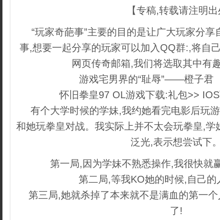
【专稿,转载请注明出
“玩家奇葩事”主要的目的是让广大玩家分享
事,想要一起分享的玩家可以加入QQ群:,将自己
网页传奇邮箱,我们将选取其中有
游戏宅男界的“耻辱”——橙子君
怀旧拳皇97 OL游戏下载:礼包>> IO
有个大学时候的学妹,我约她看完电影后玩游
和她玩拳皇对战。我实际上并不太会玩拳皇,学
泛光,表示想尝试下
第一局,因为学妹不熟悉操作,我很快就
第二局,等我KO她的时候,自己
第三局,她就杀掉了本来就不是满血的第一
了!