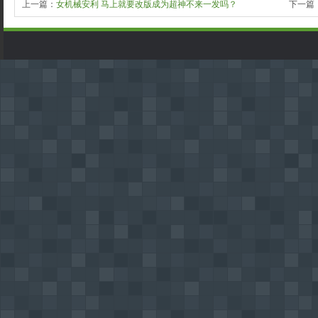
上一篇：
女机械安利 马上就要改版成为超神不来一发吗？
下一篇