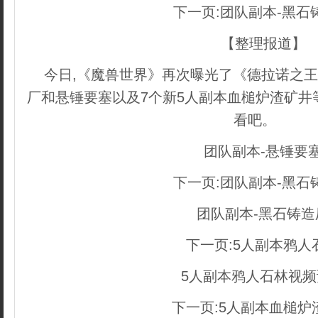
下一页:团队副本-黑石
【整理报道】
今日,《魔兽世界》再次曝光了《德拉诺之王
厂和悬锤要塞以及7个新5人副本血槌炉渣矿井
看吧。
团队副本-悬锤要
下一页:团队副本-黑石
团队副本-黑石铸造
下一页:5人副本鸦人
5人副本鸦人石林视频
下一页:5人副本血槌炉