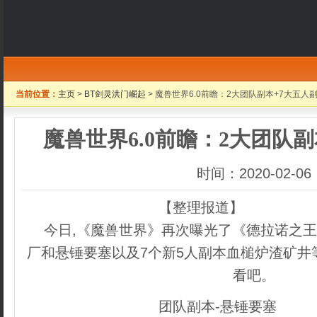
当前位置：
主页
>
BT剑灵洪门崛起
> 魔兽世界6.0前瞻：2大团队副本+7大五人
魔兽世界6.0前瞻：2大团队
时间：2020-02-06
【整理报道】
copyright
今日,《魔兽世界》再次曝光了《德拉诺之王
厂和悬锤要塞以及7个新5人副本血槌炉渣矿井
看吧。
团队副本-悬锤要塞
本文